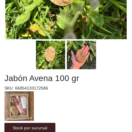
Jabón Avena 100 gr
SKU: 66854133172586
Stock por sucursal