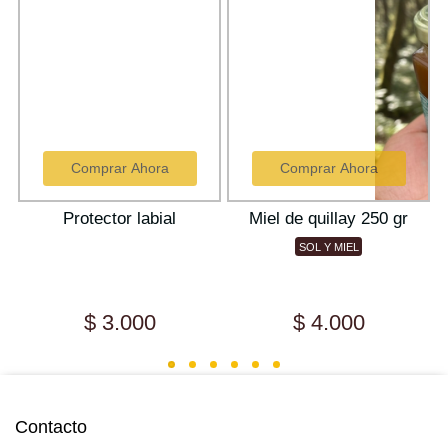
Comprar Ahora
Comprar Ahora
Protector labial
Miel de quillay 250 gr
ir
SOL Y MIEL
$ 3.000
$ 4.000
Contacto