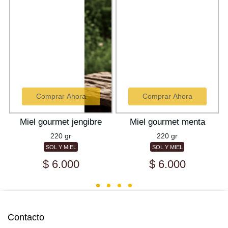
Comprar Ahora
Comprar Ahora
5
Miel gourmet jengibre
Miel gourmet menta
220 gr
220 gr
SOL Y MIEL
SOL Y MIEL
$ 6.000
$ 6.000
Contacto