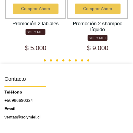
Comprar Ahora
Comprar Ahora
e
Promoción 2 labiales
Promoción 2 shampoo
líquido
SOL Y MIEL
SOL Y MIEL
$ 5.000
$ 9.000
Contacto
Teléfono
+56986690324
Email
ventas@solymiel.cl