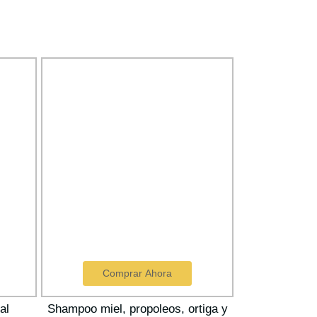
Comprar Ahora
Com
al
Shampoo miel, propoleos, ortiga y
Pack 3 mie