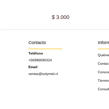
EL
0
$ 3.000
Contacto
Infor
Teléfono
Quiéne
+56986690324
Contac
Email
Conoce
ventas@solymiel.cl
Términ
Consul