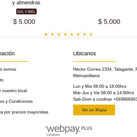
y almendras
SOL Y MIEL
$ 5.000
$ 5.000
mación
Ubicanos
s somos
Héctor Correa 1334, Talagante, 
Metropolitana
to
Lun y Mie 08:00 a 18:00hrs
 nuestro local
Mar-Juv y Vie 08:00 a 14:00hrs
Sab-Dom a cordinar +56986690
os y Condiciones
Ver en Mapa
ta por precios mayoristas