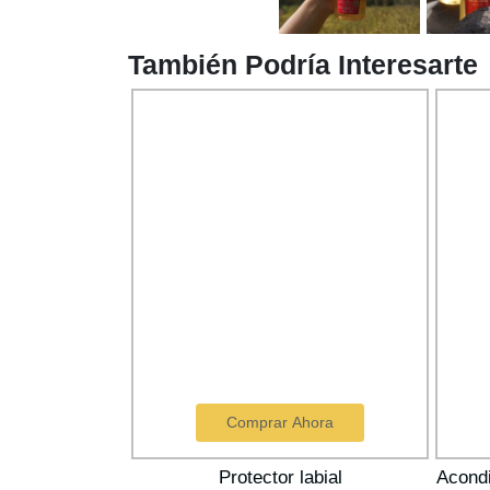
También Podría Interesarte
hora
Comprar Ahora
ones 100 gr
Protector labial
Acondi