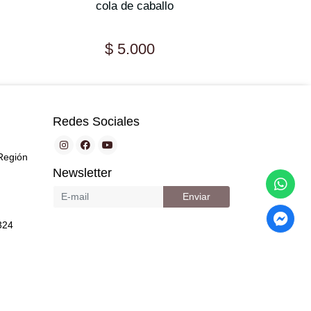
cola de caballo
$ 5.000
$
Redes Sociales
Región
Newsletter
Enviar
324