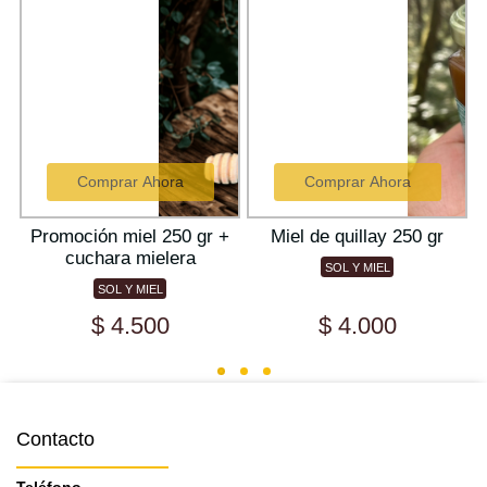
Comprar Ahora
Comprar Ahora
s
Promoción miel 250 gr +
Miel de quillay 250 gr
a
cuchara mielera
SOL Y MIEL
SOL Y MIEL
$ 4.500
$ 4.000
Contacto