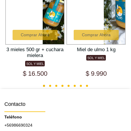
Comprar Ahora
Comprar Ahora
3 mieles 500 gr + cuchara
Miel de ulmo 1 kg
mielera
SOL Y MIEL
SOL Y MIEL
$ 16.500
$ 9.990
Contacto
Teléfono
+56986690324